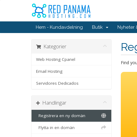
Hem - Kundavdelning
Butik
Nyheter
Re
Kategorier
Web Hosting Cpanel
Find yo
Email Hosting
Servidores Dedicados
Handlingar
Registrera en ny domän
Flytta in en domän