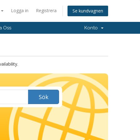
a
Logga in
Registrera
Se kundvagnen
a Oss
Konto
lability.
Sök