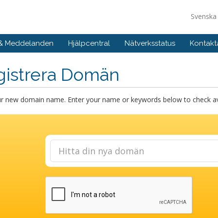
Svensk
 & Meddelanden
Hjälpcentral
Nätverksstatus
Kontakt
gistrera Domän
ur new domain name. Enter your name or keywords below to check avai