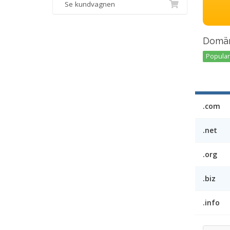
Se kundvagnen
Domän
Popular 
.com
.net
.org
.biz
.info