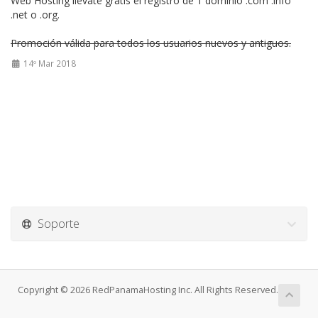
Web Hosting llévate gratis el registro de 1 dominio .com .info
.net o .org.
Promoción válida para todos los usuarios nuevos y antiguos.
14º Mar 2018
Soporte
Copyright © 2026 RedPanamaHosting Inc. All Rights Reserved.