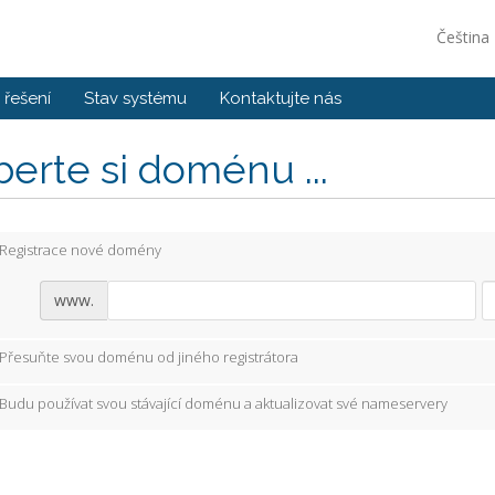
Čeština
řešení
Stav systému
Kontaktujte nás
erte si doménu ...
Registrace nové domény
www.
Přesuňte svou doménu od jiného registrátora
Budu používat svou stávající doménu a aktualizovat své nameservery